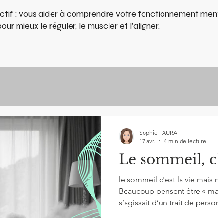
ctif : vous aider à comprendre votre fonctionnement ment
ur mieux le réguler, le muscler et l’aligner.
Sophie FAURA
17 avr.
4 min de lecture
Le sommeil, c’
le sommeil c'est la vie mais m
Beaucoup pensent être « ma
s’agissait d’un trait de personnalité. C’est faux. Après
les causes médicales (apnées