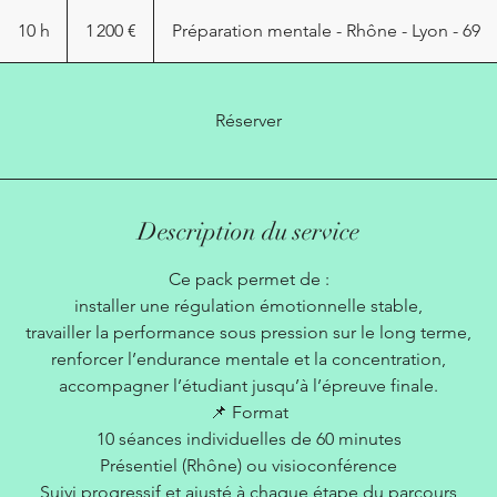
1 200
euros
10 h
1
1 200 €
Préparation mentale - Rhône - Lyon - 69
0
h
Réserver
Description du service
Ce pack permet de :
installer une régulation émotionnelle stable,
travailler la performance sous pression sur le long terme,
renforcer l’endurance mentale et la concentration,
accompagner l’étudiant jusqu’à l’épreuve finale.
📌 Format
10 séances individuelles de 60 minutes
Présentiel (Rhône) ou visioconférence
Suivi progressif et ajusté à chaque étape du parcours