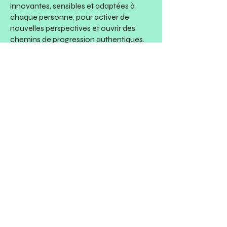
innovantes, sensibles et adaptées à
chaque personne, pour activer de
nouvelles perspectives et ouvrir des
chemins de progression authentiques.
🟣 Intuitive – Je perçois rapidement les
blocages et les leviers de
transformation. J’ajuste mon
accompagnement en m’appuyant sur
l’écoute fine de chaque situation, pour
permettre à chacun d’accéder à son
plein potentiel avec justesse.
🟣 Authentique – Mon parcours m’a
appris que la performance durable ne
peut émerger que d’un alignement
sincère avec soi-même. J’accompagne
sans masque ni artifice mais avec
exigence, dans le respect de l’identité
profonde de chacun.